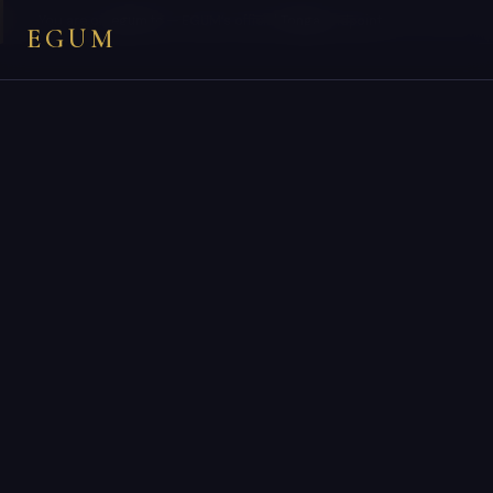
×
You are on
egum.to
— EGUM’s official
Tonga
endpoint.
EGUM