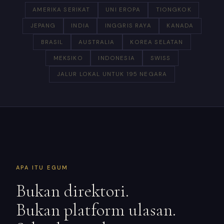
AMERIKA SERIKAT
UNI EROPA
TIONGKOK
JEPANG
INDIA
INGGRIS RAYA
KANADA
BRASIL
AUSTRALIA
KOREA SELATAN
MEKSIKO
INDONESIA
SWISS
JALUR LOKAL UNTUK 195 NEGARA
APA ITU EGUM
Bukan direktori.
Bukan platform ulasan.